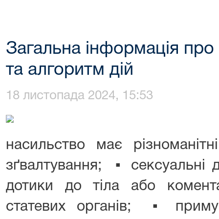
Загальна інформація про
та алгоритм дій
18 листопада 2024, 15:53
насильство має різноманіт
зґвалтування; ▪ сексуальні 
дотики до тіла або комен
статевих органів; ▪ прим