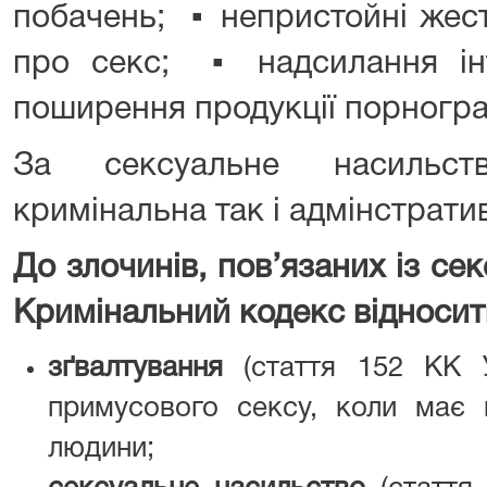
побачень; ▪ непристойні жес
про секс; ▪ надсилання ін
поширення продукції порногра
За сексуальне насильст
кримінальна так і адмінстратив
До злочинів, пов’язаних із с
Кримінальний кодекс відносит
зґвалтування
(стаття 152 КК У
примусового сексу, коли має 
людини;