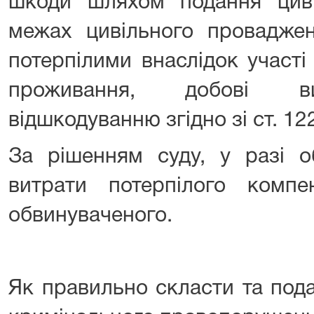
шкоди шляхом подання цив
межах цивільного проваджен
потерпілими внаслідок участі
проживання, добові вит
відшкодуванню згідно зі ст. 12
За рішенням суду, у разі о
витрати потерпілого комп
обвинуваченого.
Як правильно скласти та под