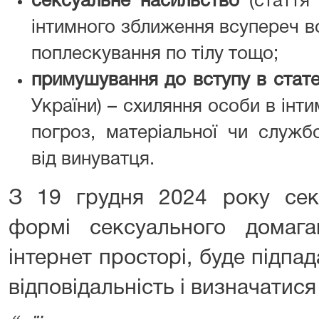
сексуальне насильство
(стаття 
інтимного зближення всупереч во
поплескування по тілу тощо;
примушування до вступу в стате
України) – схиляння особи в інт
погроз, матеріальної чи службо
від винуватця.
З 19 грудня 2024 року сек
формі сексуального домаг
інтернет просторі, буде підпад
відповідальність і визначатис