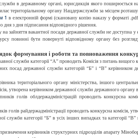
служби в державному органі, юрисдикція якого поширюється на 
дсилає територіальному органу Нацдержслужби за місцем розта
в електронній формі (скановану копію наказу у форматі .pd
м 1
о дня з дня підписання відповідного рішення.
на зайняття вакантної посади державної служби не доступна у фор
урсу повинні бути повернуті відповідному органу без розгля
ядок формування і роботи та повноваження конкурс
авної служби категорії “А” проводить Комісія з питань вищого ко
них посад державної служби категорій “Б” і “В” керівником д
рівника територіального органу міністерства, іншого централ
місія, утворена керівником державної служби державного органу 
пників голів облдержадміністрацій проводить конкурсна коміс
ків голів райдержадміністрації проводить конкурсна комісія, ут
ї служби категорії “Б” в усіх інших випадках та категорії “В”
я призначення керівників структурних підрозділів апарату Міноб