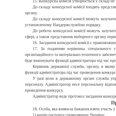
15. Конкурсна комісія утворюється у складі не
До складу конкурсної комісії входять предст
органу.
До складу конкурсної комісії можуть залучат
установленому Нацдержслужбою порядку.
До роботи конкурсної комісії можуть залучат
сфері, а також представник виборного органу первин
16. Засідання конкурсної комісії є правоможни
17. За поданням керівника спеціального с
організаційного та матеріально-технічного забезпе
буде виконувати функції адміністратора під час п
Керівник державної служби, органу, в якому
функції адміністратора під час проведення конкурс
У разі коли в державному органі служба упр
персоналу. Адміністратор несе персональну відпов
проведення конкурсу.
Адміністратор веде протокол засідання конкурс
Пр
18. Особа, яка виявила бажання взяти участь у
1) копію паспорта громадянина України;