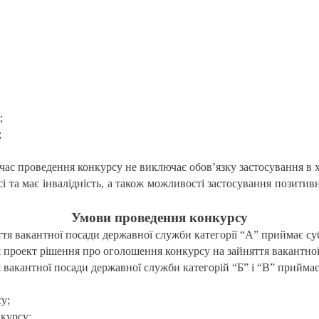
;
;
час проведення конкурсу не виключає обов’язку застосування в 
сі та має інвалідність, а також можливості застосування позитив
Умови проведення конкурсу
тя вакантної посади державної служби категорії “А” приймає су
проект рішення про оголошення конкурсу на зайняття вакантної 
 вакантної посади державної служби категорій “Б” і “В” прийма
у;
курсу;