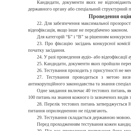
Кандидати, документи яких не відповідают
державного органу або спеціальний структурний п
Проведення оцін
22. Для забезпечення максимальної прозорост
відеофіксація, якщо інше не передбачено законом.
Для категорій “Б” і “В” за рішенням конкурсно
23. Про фіксацію засідань конкурсної комісі
початку засідання.
24. У разі проведення аудіо- або відеофіксації
25. Кандидати, документи яких пройшли перев
26. Тестування проходить у присутності не мен
27. Тестування проводиться з метою виз
антикорупційного законодавства та знання спеціал
Одне завдання включає 40 тестових питань, я
100 питань на знання кожного із зазначених видів 
28. Перелік тестових питань затверджується 
питання оприлюдненню не підлягають.
29. Тестування складається державною мовою.
Перед проходженням тестування кожен кандида
30. Під час проведення тестування його уч