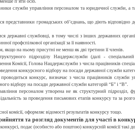
 менше п’яти осіб.
авники служби управління персоналом та юридичної служби, а 
ися представники громадських об’єднань, що діють відповідно 
ися державні службовці, в тому числі з інших державних органів
ної профспілкової організації за її наявності.
м, якщо на ньому присутні не менш як дві третини її членів.
труктурного підрозділу Нацдержслужби (далі - спеціальний
чення Комісії, Голова Нацдержслужби з числа працівників спеціа
роведення конкурсного відбору на посади державної служби катего
 проводиться конкурс, визначає з числа працівників служби у
ного відбору на посади державної служби категорій “Б” і “В”.
авління персоналом утворена не як структурний підрозділ, фун
ідальність за проведення письмових етапів конкурсу та за розг
ної комісії, оформляє відомості результатів конкурсу тощо.
ийняття та розгляд документів для участі в конку
 конкурсі, подає (особисто або поштою) конкурсній комісії такі д