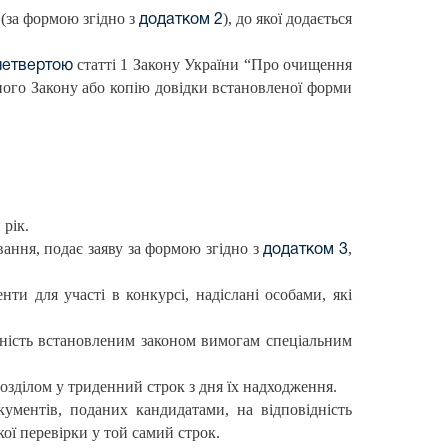
 (за формою згідно з
), до якої додається
додатком 2
статті 1 Закону України “Про очищення
четвертою
ного Закону або копію довідки встановленої форми
рік.
ування, подає заяву за формою згідно з
,
додатком 3
ти для участі в конкурсі, надіслані особами, які
ідність встановленим законом вимогам спеціальним
озділом у триденний строк з дня їх надходження.
ументів, поданих кандидатами, на відповідність
ої перевірки у той самий строк.