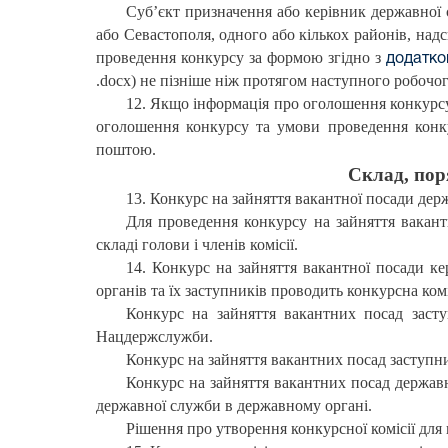
Суб’єкт призначення або керівник державної 
або Севастополя, одного або кількох районів, на
проведення конкурсу за формою згідно з
додатко
.docx) не пізніше ніж протягом наступного робочог
12. Якщо інформація про оголошення конкурсу 
оголошення конкурсу та умови проведення конк
поштою.
Склад, пор
13. Конкурс на зайняття вакантної посади держ
Для проведення конкурсу на зайняття вакант
складі голови і членів комісії.
14. Конкурс на зайняття вакантної посади ке
органів та їх заступників проводить конкурсна ко
Конкурс на зайняття вакантних посад засту
Нацдержслужби.
Конкурс на зайняття вакантних посад заступни
Конкурс на зайняття вакантних посад державно
державної служби в державному органі.
Рішення про утворення конкурсної комісії дл