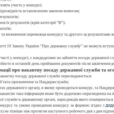
взяти участь у конкурсі;
відповідність встановленим законом вимогам;
езультатів;
я їх результатів (крім категорії “В”);
ьтатів;
у та визначення переможця конкурсу та другого за результатами 
атті 19 Закону України “Про державну службу” не можуть вступи
участі у конкурсі, є кандидатами на зайняття посади державної сл
обисто в останній день приймання документів після закінчення ро
ації про вакантну посаду державної служби та ог
вакантну посаду державної служби оприлюднюється:
суб’єкта призначення та Нацдержслужби;
айтах державного органу, в якому проводиться конкурс, та Нацде
акансію така інформація може бути додатково оприлюднена на інш
ної служби в державному органі, юрисдикція якого поширюється 
нкурсу та умови проведення конкурсу за формою згідно з
дод
cx) не пізніше ніж протягом наступного робочого дня з дня підпи