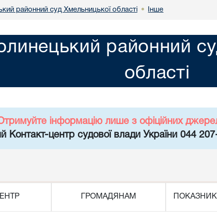
кий районний суд Хмельницької області
Інше
•
линецький районний су
області
Отримуйте інформацію лише з офіційних джере
й Контакт-центр судової влади України 044 207
ЕНТР
ГРОМАДЯНАМ
ПОКАЗНИК