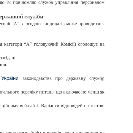
що їм повідомляє служба управління персоналом
державної служби
егорії “А” за згодою кандидатів може проводитися
ля категорії “А” головуючий Комісії) оголошує на
засідань.
ння.
, законодавства про державну службу,
 України
агального переліку питань, що включає не менш як
ійному веб-сайті. Варіанти відповідей на тестові
ми приладами (крім випадків, коли використання