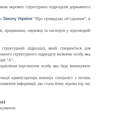
також окремих структурних підрозділів державного
до
“Про громадські об’єднання”, в
Закону України
, працівники, науковці та експерти у відповідній
 структурний підрозділ), який створюється для
льного структурного підрозділу визначає особу, яка
рії “А”.
правління персоналом особу, яка буде виконувати
кції адміністратора виконує спеціаліст з питань
олошення інформації, що стала йому відома під час
рсі
окументи: