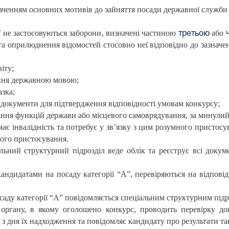
азначенням основних мотивів до зайняття посади державної служби
еї не застосовуються заборони, визначені частиною
або
третьою
 та оприлюднення відомостей стосовно неї відповідно до зазначе
іту;
діння державною мовою;
азка;
ші документи для підтвердження відповідності умовам конкурсу;
ання функцій держави або місцевого самоврядування, за минулий 
 має інвалідність та потребує у зв’язку з цим розумного пристос
ого пристосування.
ьний структурний підрозділ веде облік та реєструє всі докумен
 кандидатами на посаду категорії “А”, перевіряються на відпов
осаду категорії “А” повідомляється спеціальним структурним підр
ргану, в якому оголошено конкурс, проводить перевірку док
 дня їх надходження та повідомляє кандидату про результати так