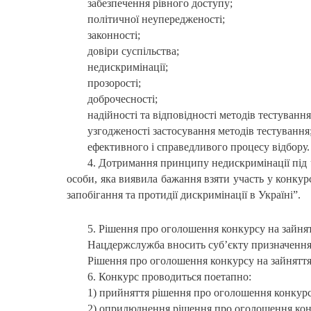
забезпечення рівного доступу;
політичної неупередженості;
законності;
довіри суспільства;
недискримінації;
прозорості;
доброчесності;
надійності та відповідності методів тестування
узгодженості застосування методів тестування
ефективного і справедливого процесу відбору.
4. Дотримання принципу недискримінації під 
особи, яка виявила бажання взяти участь у конкур
запобігання та протидії дискримінації в Україні”.
5. Рішення про оголошення конкурсу на зайнят
Нацдержслужба вносить суб’єкту призначення 
Рішення про оголошення конкурсу на зайняття
6. Конкурс проводиться поетапно:
1) прийняття рішення про оголошення конкурс
2) оприлюднення рішення про оголошення кон