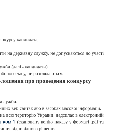
конкурсу кандидата;
ти на державну службу, не допускаються до участі
ужби (далі - кандидати).
бочого часу, не розглядаються.
олошення про проведення конкурсу
ржслужби.
их веб-сайтах або в засобах масової інформації.
на всю територію України, надсилає в електронній
(скановану копію наказу у форматі .pdf та
атком 1
сання відповідного рішення.