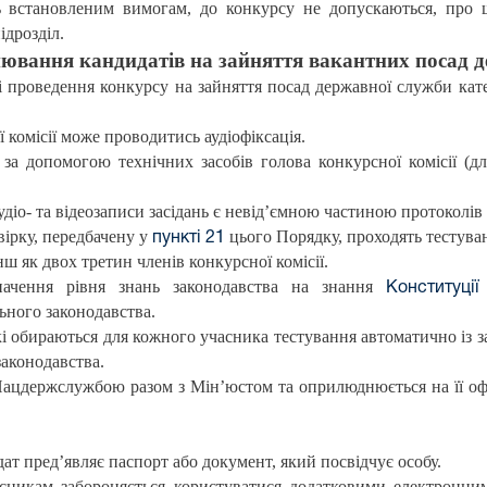
ь встановленим вимогам, до конкурсу не допускаються, про 
ідрозділ.
ювання кандидатів на зайняття вакантних посад 
і проведення конкурсу на зайняття посад державної служби кат
ї комісії може проводитись аудіофіксація.
ї за допомогою технічних засобів голова конкурсної комісії (д
 аудіо- та відеозаписи засідань є невід’ємною частиною протоколів 
ірку, передбачену у
цього Порядку, проходять тестува
пункті 21
ш як двох третин членів конкурсної комісії.
начення рівня знань законодавства на знання
Конституції
ьного законодавства.
кі обираються для кожного учасника тестування автоматично із з
законодавства.
Нацдержслужбою разом з Мін’юстом та оприлюднюється на її офіц
т пред’являє паспорт або документ, який посвідчує особу.
асникам забороняється користуватися додатковими електронни