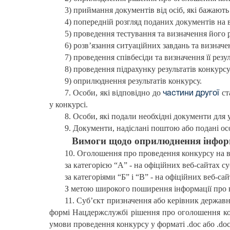
3) приймання документів від осіб, які бажають 
4) попередній розгляд поданих документів на 
5) проведення тестування та визначення його р
6) розв’язання ситуаційних завдань та визначенн
7) проведення співбесіди та визначення її резул
8) проведення підрахунку результатів конкурс
9) оприлюднення результатів конкурсу.
7. Особи, які відповідно до
ст
частини другої
у конкурсі.
8. Особи, які подали необхідні документи для 
9. Документи, надіслані поштою або подані ос
Вимоги щодо оприлюднення інформ
10. Оголошення про проведення конкурсу на 
за категорією “А” - на офіційних веб-сайтах 
за категоріями “Б” і “В” - на офіційних веб-с
З метою широкого поширення інформації про в
11. Суб’єкт призначення або керівник держав
формі Нацдержслужбі рішення про оголошення ко
умови проведення конкурсу у форматі .doc або .do