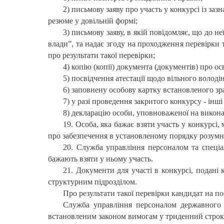
2) письмову заяву про участь у конкурсі із з
резюме у довільній формі;
3) письмову заяву, в якій повідомляє, що до н
влади”, та надає згоду на проходження перевірки
про результати такої перевірки;
4) копію (копії) документа (документів) про осв
5) посвідчення атестації щодо вільного воло
6) заповнену особову картку встановленого зр
7) у разі проведення закритого конкурсу - ін
8) декларацію особи, уповноваженої на викон
19. Особа, яка бажає взяти участь у конкурсі,
про забезпечення в установленому порядку розумн
20. Служба управління персоналом та спеціал
бажають взяти у ньому участь.
21. Документи для участі в конкурсі, подані
структурним підрозділом.
Про результати такої перевірки кандидат на п
Служба управління персоналом державного о
встановленим законом вимогам у триденний строк з