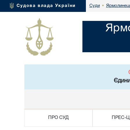
Ярмолинець
Судова влада України
Суди
•
Ярмо
Єдини
ПРО СУД
ПРЕС-Ц