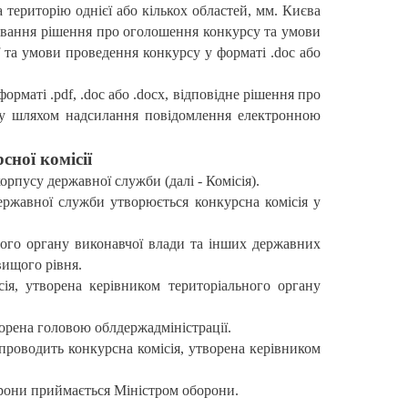
територію однієї або кількох областей, мм. Києва
шування рішення про оголошення конкурсу та умови
f та умови проведення конкурсу у форматі .doc або
маті .pdf, .doc або .docx, відповідне рішення про
ду шляхом надсилання повідомлення електронною
ної комісії
рпусу державної служби (далі - Комісія).
ержавної служби утворюється конкурсна комісія у
ьного органу виконавчої влади та інших державних
вищого рівня.
ія, утворена керівником територіального органу
ворена головою облдержадміністрації.
 проводить конкурсна комісія, утворена керівником
орони приймається Міністром оборони.