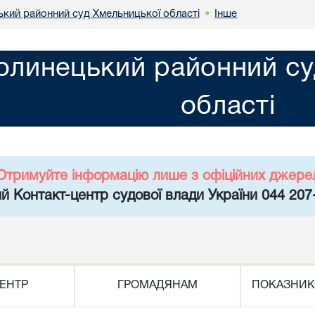
кий районний суд Хмельницької області
Інше
•
линецький районний су
області
Отримуйте інформацію лише з офіційних джере
й Контакт-центр судової влади України 044 207
ЕНТР
ГРОМАДЯНАМ
ПОКАЗНИК