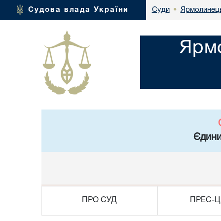
Ярмолинець
Судова влада України
Суди
•
Ярмо
Єдини
ПРО СУД
ПРЕС-Ц