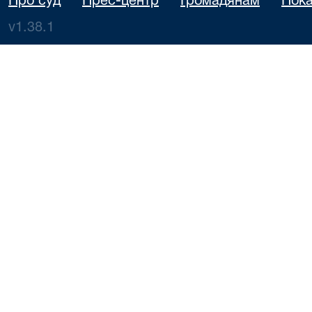
Про суд
Прес-центр
Громадянам
Пока
v1.38.1