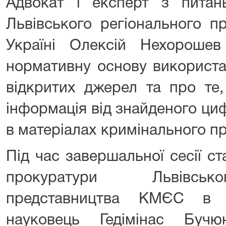
Адвокат і експерт з питан
Львівського регіонального 
Україні Олексій Нехороше
нормативну основу використа
відкритих джерел та про те
інформація від знайденого ци
в матеріалах кримінального п
Під час завершальної сесії с
прокуратури Львівсько
представництва КМЄС в У
науковець Гедімінас Буч